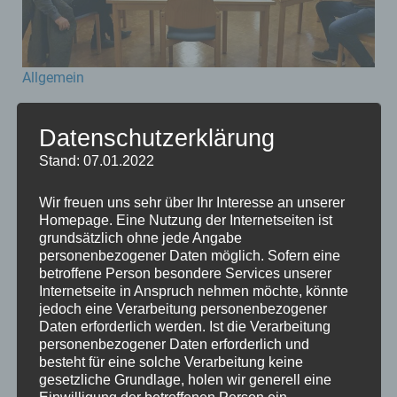
Allgemein
Der Wunsch: altersgerechten Wohnraum mit der Option
Datenschutzerklärung
Hilfeleistungen hinzubuchen zu können. Aber das WIE
Stand: 07.01.2022
steht noch nicht fest. In der Sitzung haben wir natürlich
auch darüber diskutiert welche Rolle die
Wir freuen uns sehr über Ihr Interesse an unserer
Verbandsgemeinde bei solchen Projekten übernehmen
Homepage. Eine Nutzung der Internetseiten ist
kann und sollten, denn die Möglichkeiten sind
grundsätzlich ohne jede Angabe
personenbezogener Daten möglich. Sofern eine
vielfältig.Für die FWG Brey ist es wichtig möglichst viel
betroffene Person besondere Services unserer
Gestaltungsmöglichkeiten langfristig bei der […]
Internetseite in Anspruch nehmen möchte, könnte
jedoch eine Verarbeitung personenbezogener
Daten erforderlich werden. Ist die Verarbeitung
personenbezogener Daten erforderlich und
besteht für eine solche Verarbeitung keine
gesetzliche Grundlage, holen wir generell eine
Einwilligung der betroffenen Person ein.