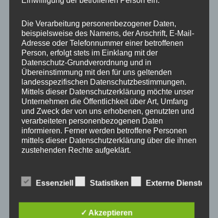
Anstehende Termine:
Die Verarbeitung personenbezogener Daten,
beispielsweise des Namens, der Anschrift, E-Mail-
aktuell keine Termine
Adresse oder Telefonnummer einer betroffenen
Person, erfolgt stets im Einklang mit der
Datenschutz-Grundverordnung und in
Übereinstimmung mit den für uns geltenden
landesspezifischen Datenschutzbestimmungen.
Mittels dieser Datenschutzerklärung möchte unser
Unternehmen die Öffentlichkeit über Art, Umfang
Neueste Beiträge
und Zweck der von uns erhobenen, genutzten und
verarbeiteten personenbezogenen Daten
informieren. Ferner werden betroffene Personen
Radwegeausbau entlang der B49 zwischen Koblenz Lay
mittels dieser Datenschutzerklärung über die ihnen
zustehenden Rechte aufgeklärt.
und Dieblich verläuft im Schneckentempo
Dreckenach bewegt: Gemeinsam mit der FWG Kobern-
Wir haben als für die Verarbeitung Verantwortlicher
zahlreiche technische und organisatorische
Essenziell
Statistiken
Externe Dienste
Gondorf-Dreckenach unterwegs in Dreckenach
Maßnahmen umgesetzt, um einen möglichst
lückenlosen Schutz der über diese Internetseite
Älterwerden im Ort – Wohnen im Alter
verarbeiteten personenbezogenen Daten
✓ Akzeptieren